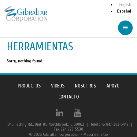
English
Español
HERRAMIENTAS
Sorry, nothing found.
PRODUCTOS
VIDEOS
NOSOTROS
APOYO
CONTACTO
1945 Techny Rd., Unit #5 Northbrook, IL 60062
|
Teléfono 847-383-5442
|
Fax 224-723-5530
© 2026 Gibraltar Corporation -
Mapa del sitio