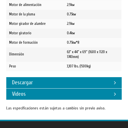
Motor de alimentación
2.9kw
Motor de la pluma
0.75kw
Motor girador de alambre
2.9kw
Motor giratorio
0.4kw
Motor de formación
0.75kw*8
63” x 44” x 69” (1600 x 1120 x
Dimensión
1740mm)
Peso
3,307 lbs. (1500kg)
Descargar
Videos
Las especificaciones están sujetas a cambios sin previo aviso.