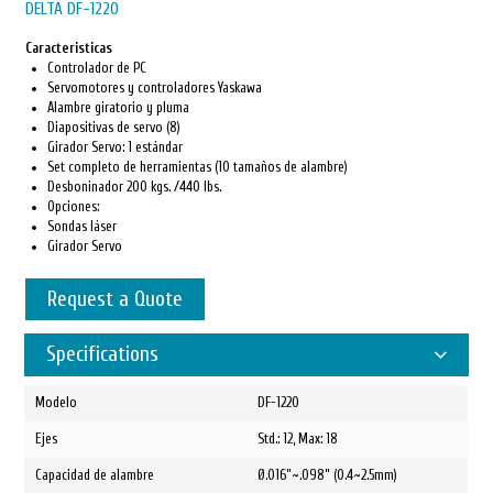
DELTA DF-1220
Caracteristicas
Controlador de PC
Servomotores y controladores Yaskawa
Alambre giratorio y pluma
Diapositivas de servo (8)
Girador Servo: 1 estándar
Set completo de herramientas (10 tamaños de alambre)
Desboninador 200 kgs. /440 lbs.
Opciones:
Sondas láser
Girador Servo
Request a Quote
Specifications
Modelo
DF-1220
Ejes
Std.: 12, Max: 18
Capacidad de alambre
Ø.016”~.098” (0.4~2.5mm)